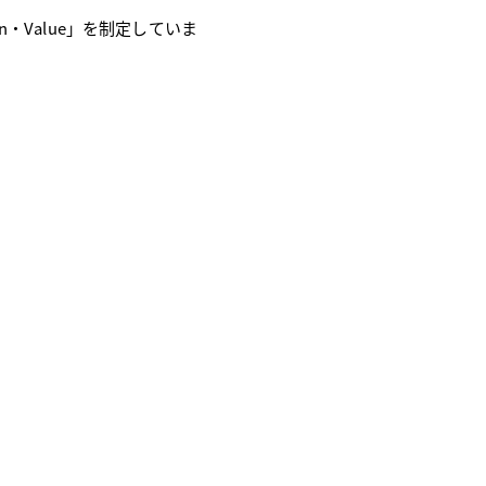
on・Value」を
制定していま