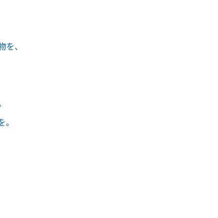
物を、
。
を。
。